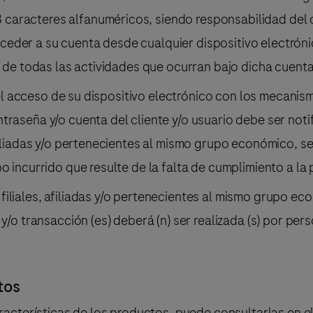
aracteres alfanuméricos, siendo responsabilidad del cl
er a su cuenta desde cualquier dispositivo electrónico. 
le de todas las actividades que ocurran bajo dicha cuent
ir el acceso de su dispositivo electrónico con los mecani
ntraseña y/o cuenta del cliente y/o usuario debe ser no
afiliadas y/o pertenecientes al mismo grupo económico, s
o incurrido que resulte de la falta de cumplimiento a la
iliales, afiliadas y/o pertenecientes al mismo grupo e
y/o transacción (es) deberá (n) ser realizada (s) por per
tos
características de los productos, puede consultarlas en