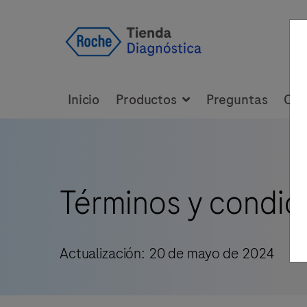
Inicio
Productos
Preguntas
Con
Términos y condic
Actualización:
20 de mayo de 2024